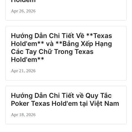
Apr 26, 2026
Hướng Dẫn Chi Tiết Về **Texas
Hold'em** và **Bảng Xếp Hạng
Các Tay Chữ Trong Texas
Hold'em**
Apr 21, 2026
Hướng Dẫn Chi Tiết về Quy Tắc
Poker Texas Hold'em tại Việt Nam
Apr 18, 2026