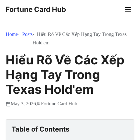
Fortune Card Hub
Home
Posts
Hiểu Rõ Về Các Xếp Hạng Tay Trong Texas
Hold'em
Hiểu Rõ Về Các Xếp
Hạng Tay Trong
Texas Hold'em
May 3, 2026
Fortune Card Hub
Table of Contents