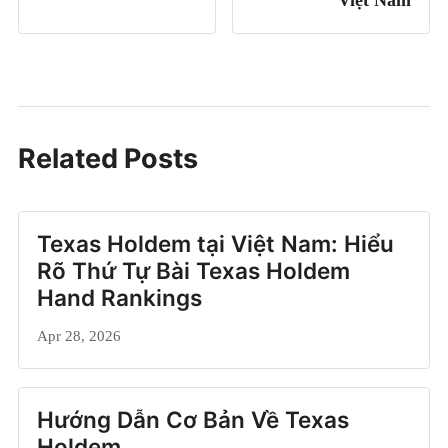
Related Posts
Texas Holdem tại Việt Nam: Hiểu
Rõ Thứ Tự Bài Texas Holdem
Hand Rankings
Apr 28, 2026
Hướng Dẫn Cơ Bản Về Texas
Holdem