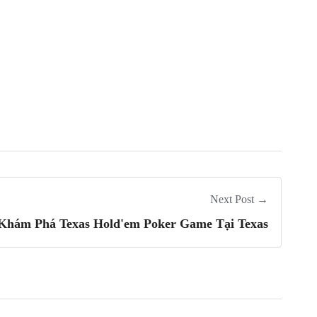
Next Post →
Khám Phá Texas Hold'em Poker Game Tại Texas