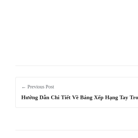
← Previous Post
Hướng Dẫn Chi Tiết Về Bảng Xếp Hạng Tay Tro