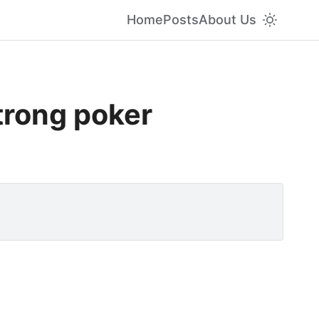
Home
Posts
About Us
 trong poker