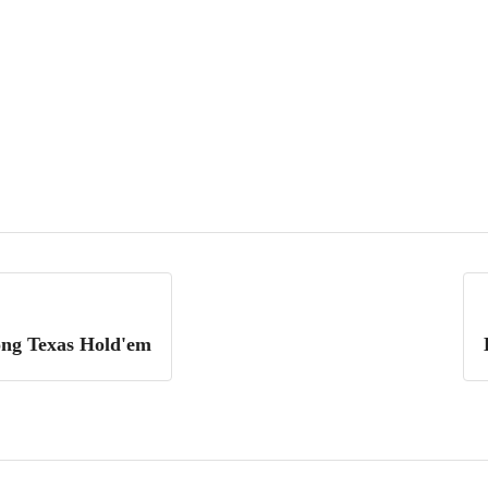
ng Texas Hold'em