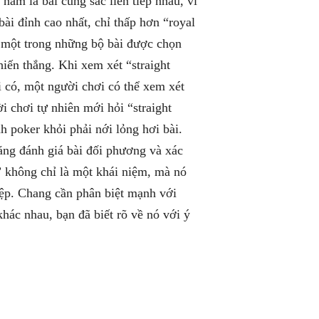
p năm lá bài cùng sắc liên tiếp nhau, ví
ài đỉnh cao nhất, chỉ thấp hơn “royal
à một trong những bộ bài được chọn
iến thắng. Khi xem xét “straight
hi có, một người chơi có thể xem xét
i chơi tự nhiên mới hỏi “straight
nh poker khỏi phải nới lỏng hơi bài.
 năng đánh giá bài đối phương và xác
ì” không chỉ là một khái niệm, mà nó
ệp. Chang cần phân biệt mạnh với
khác nhau, bạn đã biết rõ về nó với ý