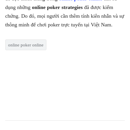
dụng những
online poker strategies
đã được kiểm
chứng. Do đó, mọi người cần thêm tính kiên nhẫn và sự
thông minh để chơi poker trực tuyến tại Việt Nam.
online poker online