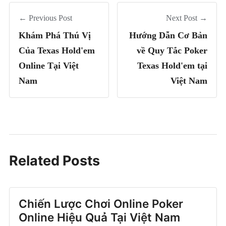
← Previous Post
Next Post →
Khám Phá Thú Vị
Hướng Dẫn Cơ Bản
Của Texas Hold'em
về Quy Tắc Poker
Online Tại Việt
Texas Hold'em tại
Nam
Việt Nam
Related Posts
Chiến Lược Chơi Online Poker
Online Hiệu Quả Tại Việt Nam