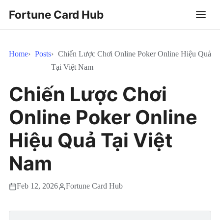
Fortune Card Hub
Home
Posts
Chiến Lược Chơi Online Poker Online Hiệu Quả
Tại Việt Nam
Chiến Lược Chơi
Online Poker Online
Hiệu Quả Tại Việt
Nam
Feb 12, 2026
Fortune Card Hub