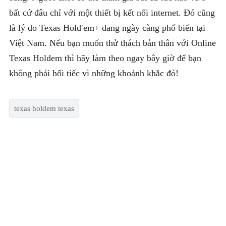
bất cứ đâu chỉ với một thiết bị kết nối internet. Đó cũng
là lý do Texas Hold′em+ đang ngày càng phổ biến tại
Việt Nam. Nếu bạn muốn thử thách bản thân với Online
Texas Holdem thì hãy làm theo ngay bây giờ để bạn
không phải hối tiếc vì những khoảnh khắc đó!
texas holdem texas