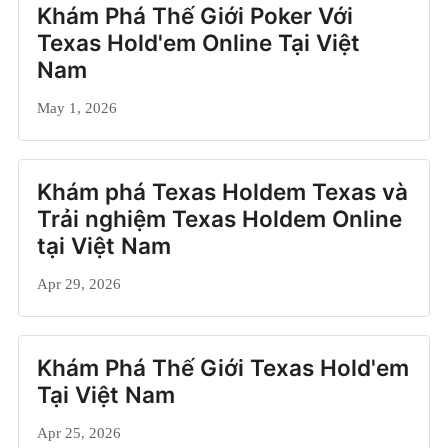
Khám Phá Thế Giới Poker Với
Texas Hold'em Online Tại Việt
Nam
May 1, 2026
Khám phá Texas Holdem Texas và
Trải nghiệm Texas Holdem Online
tại Việt Nam
Apr 29, 2026
Khám Phá Thế Giới Texas Hold'em
Tại Việt Nam
Apr 25, 2026