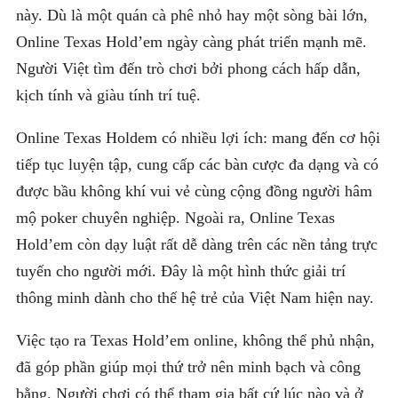
này. Dù là một quán cà phê nhỏ hay một sòng bài lớn,
Online Texas Hold’em ngày càng phát triển mạnh mẽ.
Người Việt tìm đến trò chơi bởi phong cách hấp dẫn,
kịch tính và giàu tính trí tuệ.
Online Texas Holdem có nhiều lợi ích: mang đến cơ hội
tiếp tục luyện tập, cung cấp các bàn cược đa dạng và có
được bầu không khí vui vẻ cùng cộng đồng người hâm
mộ poker chuyên nghiệp. Ngoài ra, Online Texas
Hold’em còn dạy luật rất dễ dàng trên các nền tảng trực
tuyến cho người mới. Đây là một hình thức giải trí
thông minh dành cho thế hệ trẻ của Việt Nam hiện nay.
Việc tạo ra Texas Hold’em online, không thể phủ nhận,
đã góp phần giúp mọi thứ trở nên minh bạch và công
bằng. Người chơi có thể tham gia bất cứ lúc nào và ở