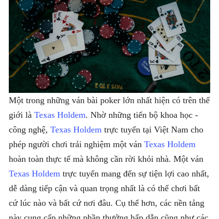
Một trong những ván bài poker lớn nhất hiện có trên thế
giới là
Texas Holdem
. Nhờ những tiến bộ khoa học -
công nghệ,
Texas Holdem
trực tuyến tại Việt Nam cho
phép người chơi trải nghiệm một ván
Texas Holdem
hoàn toàn thực tế mà không cần rời khỏi nhà. Một ván
Texas Holdem
trực tuyến mang đến sự tiện lợi cao nhất,
dễ dàng tiếp cận và quan trọng nhất là có thể chơi bất
cứ lúc nào và bất cứ nơi đâu. Cụ thể hơn, các nền tảng
này cung cấp những phần thưởng hấp dẫn cũng như các