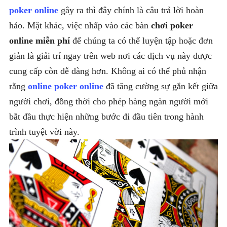
poker online
gây ra thì đây chính là câu trả lời hoàn
hảo. Mặt khác, việc nhấp vào các bàn
chơi poker
online miễn phí
để chúng ta có thể luyện tập hoặc đơn
giản là giải trí ngay trên web nơi các dịch vụ này được
cung cấp còn dễ dàng hơn. Không ai có thể phủ nhận
rằng
online poker online
đã tăng cường sự gắn kết giữa
người chơi, đồng thời cho phép hàng ngàn người mới
bắt đầu thực hiện những bước đi đầu tiên trong hành
trình tuyệt vời này.