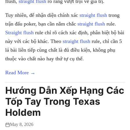
flush,
straight flush
rõ ràng vượt trội về giá trị.
Tuy nhiên, để nhận diện chính xác
straight flush
trong
trận đấu poker, bạn cần nắm chắc
straight flush
rule.
Straight flush
rule chỉ rõ cách xác định, phân biệt bộ bài
này với các bộ khác. Theo
straight flush
rule, chỉ cần 5
lá bài liên tiếp cùng chất là đủ điều kiện, không phụ
thuộc vào chất nào hay thứ tự cụ thể.
Read More →
Hướng Dẫn Xếp Hạng Các
Tốp Tay Trong Texas
Holdem
May 8, 2026