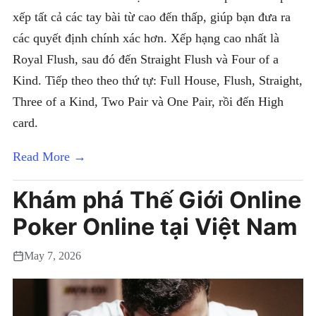
xếp tất cả các tay bài từ cao đến thấp, giúp bạn đưa ra
các quyết định chính xác hơn. Xếp hạng cao nhất là
Royal Flush, sau đó đến Straight Flush và Four of a
Kind. Tiếp theo theo thứ tự: Full House, Flush, Straight,
Three of a Kind, Two Pair và One Pair, rồi đến High
card.
Read More →
Khám phá Thế Giới Online
Poker Online tại Việt Nam
May 7, 2026