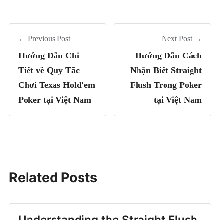
← Previous Post
Next Post →
Hướng Dẫn Chi
Hướng Dẫn Cách
Tiết về Quy Tắc
Nhận Biết Straight
Chơi Texas Hold'em
Flush Trong Poker
Poker tại Việt Nam
tại Việt Nam
Related Posts
Understanding the Straight Flush