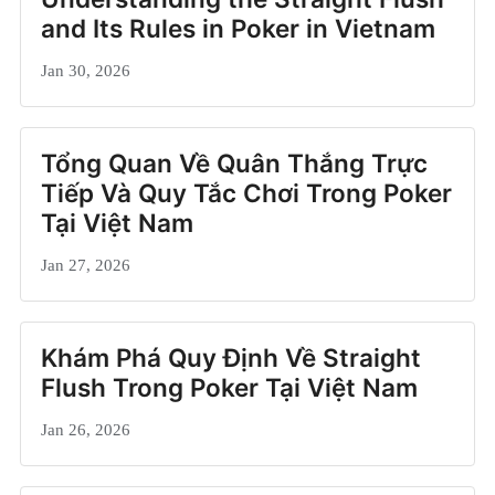
and Its Rules in Poker in Vietnam
Jan 30, 2026
Tổng Quan Về Quân Thắng Trực
Tiếp Và Quy Tắc Chơi Trong Poker
Tại Việt Nam
Jan 27, 2026
Khám Phá Quy Định Về Straight
Flush Trong Poker Tại Việt Nam
Jan 26, 2026